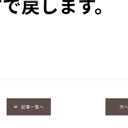
記事一覧へ
次
list