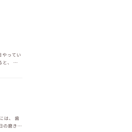
日やってい
と、 気
には、 歯
毎日の磨き方