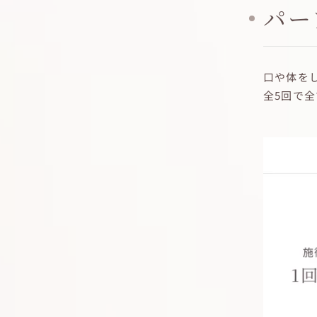
パー
口や体を
全5回で