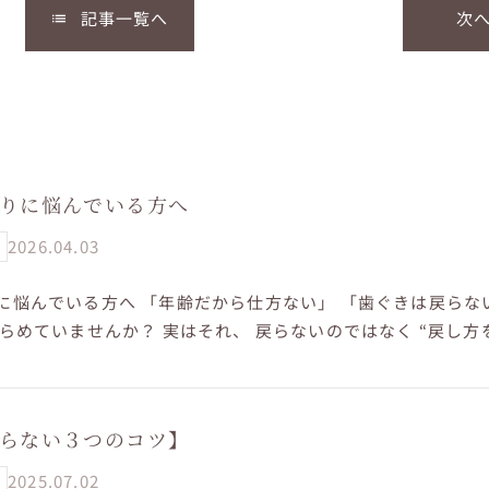
記事一覧へ
次
list
りに悩んでいる方へ
2026.04.03
に悩んでいる方へ 「年齢だから仕方ない」 「歯ぐきは戻らな
きらめていませんか？ 実はそれ、 戻らないのではなく “戻し方
きは 磨き方で...
らない３つのコツ】
2025.07.02