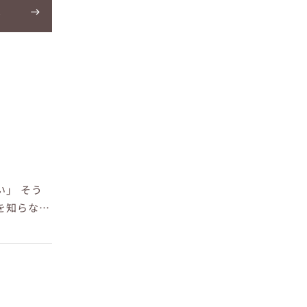
へ
い」 そう
を知らない