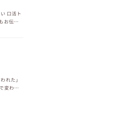
い 口活ト
もお伝え
言われた」
方で変わり