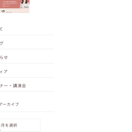
開催日 2026年3月8日(日) 11:00〜12:00 ■ 会場 東
京都千代田区神田須田町1-2-...
て
グ
らせ
ィア
ナー・講演会
アーカイブ
年月を選択