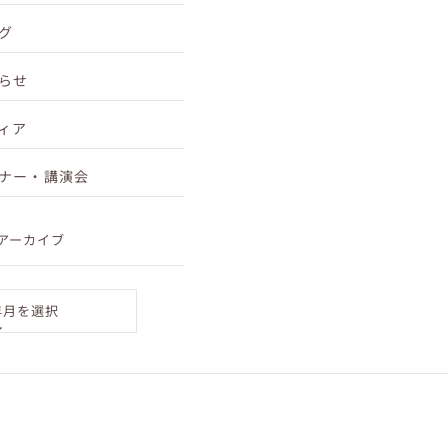
グ
らせ
ィア
ナー・講演会
セミナー紹介『口腔ソムリエ』によるミニセミナー
アーカイブ
テーマ：1日5分で、10年後が変わる！！「口活」の
ススメ 人生100年時代、口と体の...
年月を選択