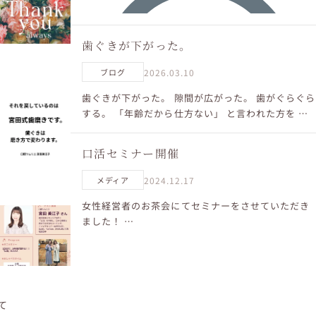
歯ぐきが下がった。
2026.03.10
ブログ
歯ぐきが下がった。 隙間が広がった。 歯がぐらぐら
する。 「年齢だから仕方ない」 と言われた方を た
くさん見てきました。 でも 歯ぐきは磨き方で変わり
ます。 私がお伝えしている 宮田式歯磨きで 歯ぐ
口活セミナー開催
き...
2024.12.17
メディア
女性経営者のお茶会にてセミナーをさせていただき
Spotifyポッドキャスト 口腔ソムリエの「お口の常
ました！
識、大革命！！」 毎日19:00に配信してきたこの番
組が、 ついに【400回】を迎えました。 いつも聴い
てくださるリスナーのみなさん、 本当にあ...
て