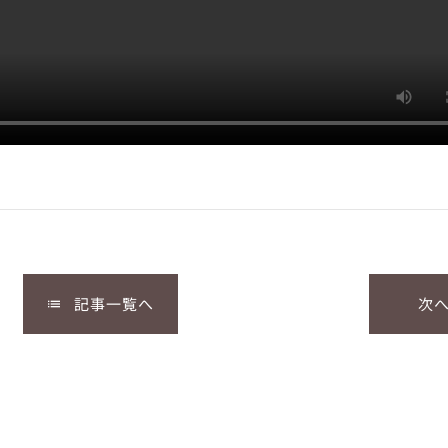
記事一覧へ
次
list