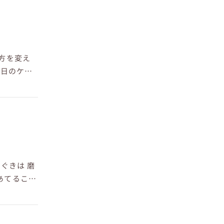
方を変え
毎日のケア
ぐきは 磨
あてるこ