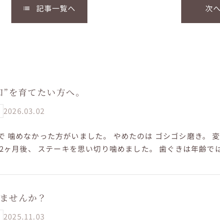
記事一覧へ
次
list
口”を育てたい方へ。
2026.03.02
で 噛めなかった方がいました。 やめたのは ゴシゴシ磨き。 
 2ヶ月後、 ステーキを思い切り噛めました。 歯ぐきは年齢で
治療しな...
ませんか？
2025.11.03