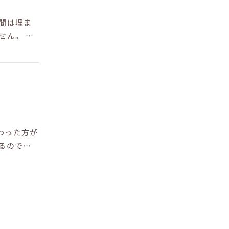
隙間は埋ま
せん。 今
わった方が
るのでは