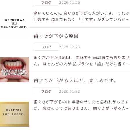
2026.01.25
ブログ
磨いているのに 歯ぐきが下がる人がいます。 それは
回数でも 道具でもなく 「当て方」がズレているか
ら。 歯ぐきは 年齢の問題ではありません。 毎日の
習慣の結果です。 口腔ソムリエ 宮田美江子
歯ぐきが下がる原因
2025.12.23
ブログ
歯ぐきが下がる原因、 年齢でも 歯周病でもありませ
ん。 ほとんどの人が 歯ブラシを「歯」だけに当てて
いる。 一生懸命磨いているのに 歯ぐきは 触られて
いない。 歯ぐきは こすらない。 削らない。 当て...
歯ぐきが下がる人ほど、まじめです。
2026.01.22
ブログ
歯ぐきが下がるのは 年齢のせいだと思われがちです
が、 実はそうではありません。 歯ぐきが下がる人ほ
ど とてもまじめで一生懸命磨いています。 でも 一
生懸命＝正しい のではないのです。 大切なのは回数
や...