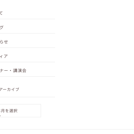
て
グ
らせ
ィア
ナー・講演会
アーカイブ
年月を選択