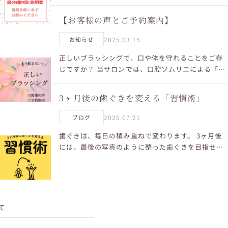
傷つきます。力を入れすぎないように。 ③ 正しいブ
ラッシングで、キュッと引き締まってきます。 ④ 甘
【お客様の声とご予約案内】
い...
2025.03.15
お知らせ
正しいブラッシングで、口や体を守れることをご存
じですか？ 当サロンでは、口腔ソムリエによる「宮
田式歯磨き法」と「口活コーチング」を提供してい
ます。 実際に体験された方々からも、嬉しいお声を
3ヶ月後の歯ぐきを変える「習慣術」
たくさんいた...
2025.07.21
ブログ
歯ぐきは、毎日の積み重ねで変わります。 3ヶ月後
には、最後の写真のように整った歯ぐきを目指せる
習慣術をお伝えします。 ・宮田式歯磨き法 ・必要な
栄養をしっかり摂る ・質の良い睡眠をとる これら
を、あな...
て