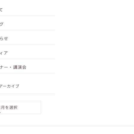
て
グ
らせ
ィア
ナー・講演会
アーカイブ
年月を選択