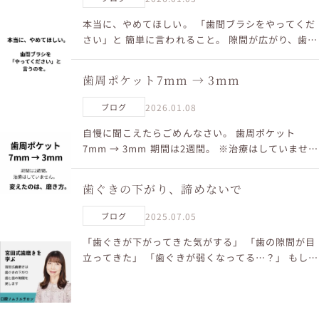
本当に、やめてほしい。 「歯間ブラシをやってくだ
さい」と 簡単に言われること。 隙間が広がり、歯ぐ
きが下がる人があまりにも多い。 でも実際は、 やめ
た人から歯ぐきは変わり始めています。 歯ぐきは、
歯周ポケット7mm → 3mm
年齢...
2026.01.08
ブログ
自慢に聞こえたらごめんなさい。 歯周ポケット
7mm → 3mm 期間は2週間。 ※治療はしていませ
ん。 変えたのは、磨き方。 「もう無理」と言われた
歯でも 口は変わることがあります。 磨き方に悩んで
歯ぐきの下がり、諦めないで
い...
2025.07.05
ブログ
「歯ぐきが下がってきた気がする」 「歯の隙間が目
立ってきた」 「歯ぐきが弱くなってる…？」 もしか
して、そんな風に不安を感じていませんか？ ＼歯ぐ
きは戻らない／ そう思って諦めてしまう方がほとん
ど。 ...