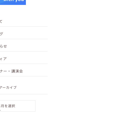
て
グ
らせ
ィア
ナー・講演会
汚れが残る
アーカイブ
年月を選択