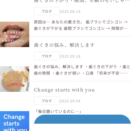
歯ぐきの下がり・隙間、年齢のせいじゃあ
りません
2025.08.14
ブログ
原因は… あなたの磨き方。 歯ブラシでゴシゴシ →
歯ぐきが下がる 歯間ブラシでゴシゴシ → 隙間があ
く でも、磨き方を変えれば—— 下がった歯ぐきも あ
いた隙間も、戻せます。 宮田式歯磨きは 歯ぐき...
歯ぐきの悩み、解決します
2025.09.18
ブログ
歯ぐきの悩み、解決します ・歯ぐきの下がり ・歯と
歯の隙間 ・歯ぐきが弱い ・口臭 「将来が不安…」
そんな方へ。 実は、毎日の歯磨きやケア方法が原因
かもしれません。 正しい方法を知れば、悩みは解決
Change starts with you
でき...
2025.09.04
ブログ
「毎日磨いているのに…」