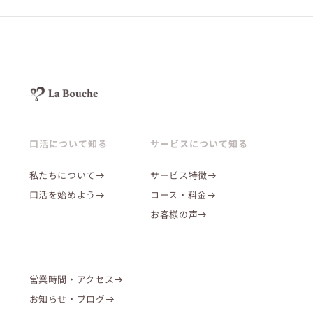
歯ぐきが下がる そんな磨き方をしていませんか？ 歯
口活について知る
サービスについて知る
ぐきが変わる【宮田式歯磨き】で、 下がり・隙間・
ゆるみを改善しましょう。 歯ぐきの改善は口腔ソム
私たちについて
サービス特徴
リエ...
口活を始めよう
コース・料金
お客様の声
営業時間・アクセス
お知らせ・ブログ