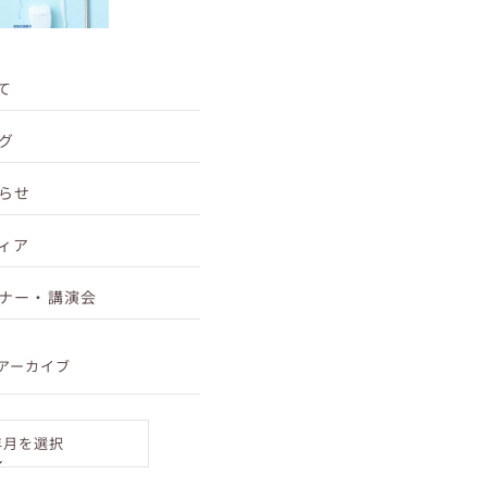
行 • 食いしばりや歯ぎしりによる負担 中でも、...
て
グ
らせ
ィア
ナー・講演会
アーカイブ
年月を選択