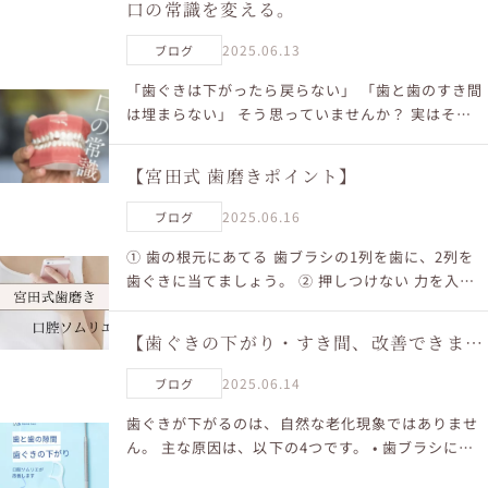
口の常識を変える。
2025.06.13
ブログ
「歯ぐきは下がったら戻らない」 「歯と歯のすき間
は埋まらない」 そう思っていませんか？ 実はそ
の“常識”、間違っているかもしれません。 宮田式歯
磨きなら、 歯間ブラシを使わずに ● 歯ぐきの下が
【宮田式 歯磨きポイント】
りを改...
2025.06.16
ブログ
① 歯の根元にあてる 歯ブラシの1列を歯に、2列を
歯ぐきに当てましょう。 ② 押しつけない 力を入れ
ず、やさしく磨くのが基本です。 ③ 1箇所につき10
回ずつ 特に夜のブラッシングは、丁寧に細かく磨
【歯ぐきの下がり・すき間、改善できま
き...
す】
2025.06.14
ブログ
歯ぐきが下がるのは、自然な老化現象ではありませ
ん。 主な原因は、以下の4つです。 • 歯ブラシによ
る強い磨きすぎ • 矯正治療による影響 • 歯周病の進