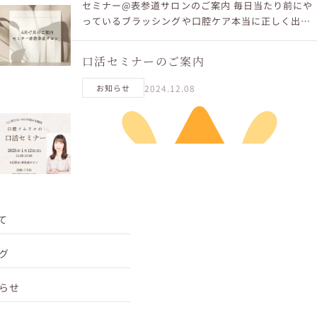
セミナー@表参道サロンのご案内 毎日当たり前にや
っているブラッシングや口腔ケア本当に正しく出来
ていますか？一度「初期化」必要かもしれません。
確認してみませんか。 口の悩みを解決させる専門家
口活セミナーのご案内
口腔ソムリ...
2024.12.08
お知らせ
口腔ソムリエの口活セミナー
て
グ
らせ