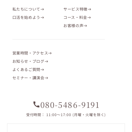
私たちについて
サービス特徴
口活を始めよう
コース・料金
お客様の声
営業時間・アクセス
お知らせ・ブログ
よくあるご質問
セミナー・講演会
「人に言えないお口の悩み」その原因、解決法を一
緒に見つけませんか？
11:00 – 12:00
080-5486-9191
call
受付時間： 11:00〜17:00 (月曜・火曜を除く)