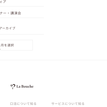
ィア
1月12日（日）11:00-12:00
ナー・講演会
1日5分で10年後が変わる！
アーカイブ
年月を選択
口腔ソムリエの口活セミナー開催！
口活について知る
サービスについて知る
12月8日(日)