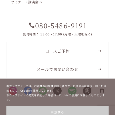
セミナー・講演会
080-5486-9191
call
受付時間： 11:00〜17:00 (月曜・火曜を除く)
コースご予約
メールでお問い合わせ
本ウェブサイトでは、お客様の利便性の向上及びサービスの品質維持・向上を目
的として、Cookieを使用しています。
本ウェブサイトの閲覧を続行した場合は、Cookieの使用に同意したものとしま
す。
Copyright ©
2026
La Bouche.
同意する