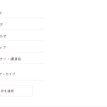
良いのかわか...
て
グ
らせ
ィア
ナー・講演会
アーカイブ
年月を選択