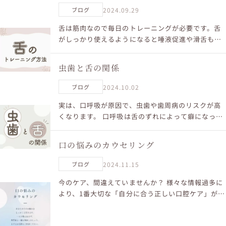
2024.09.29
ブログ
舌は筋肉なので毎日のトレーニングが必要です。舌
がしっかり使えるようになると唾液促進や滑舌も良
くなります。簡単なケアで、しっかりトレーニング
をしましょう！ LaBoucheでは、オーラルケアを通
虫歯と舌の関係
して笑顔...
2024.10.02
ブログ
実は、口呼吸が原因で、虫歯や歯周病のリスクが高
くなります。 口呼吸は舌のずれによって癖になって
いるので、舌の位置が虫歯に関係しているとも言え
ます。まずは自分が口呼吸をしていないか確認しま
口の悩みのカウセリング
しょう！ La...
2024.11.15
ブログ
今のケア、間違えていませんか？ 様々な情報過多に
より、1番大切な「自分に合う正しい口腔ケア」がわ
からなくなっていることが多くなっています。 ま
た、口のことは気にはなるけど誰にどこで相談して