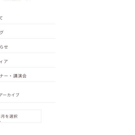
らお口や身体を...
て
グ
らせ
ィア
ナー・講演会
アーカイブ
年月を選択