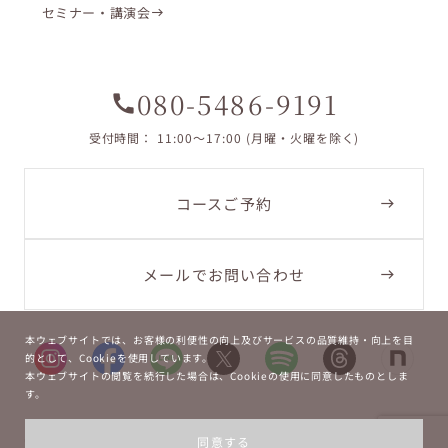
セミナー・講演会
080-5486-9191
call
受付時間： 11:00〜17:00 (月曜・火曜を除く)
コースご予約
メールでお問い合わせ
本ウェブサイトでは、お客様の利便性の向上及びサービスの品質維持・向上を目
的として、Cookieを使用しています。
本ウェブサイトの閲覧を続行した場合は、Cookieの使用に同意したものとしま
す。
Copyright ©
2026
La Bouche.
同意する