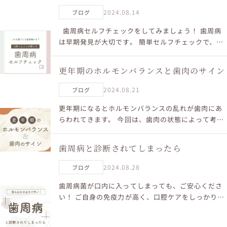
2024.08.14
ブログ
歯周病セルフチェックをしてみましょう！ 歯周病
は早期発見が大切です。 簡単セルフチェックで、あ
なたの歯と歯茎の健康状態を確認してみましょう。
LaBoucheでは、オーラルケアを通して笑...
更年期のホルモンバランスと歯肉のサイン
2024.08.21
ブログ
更年期になるとホルモンバランスの乱れが歯肉にあ
らわれてきます。 今回は、歯肉の状態によって考え
られる原因と、ご自宅でできるセルフ対策をご紹介
します。 ご自身で判断できない方や、より詳しいケ
歯周病と診断されてしまったら
アを知りたい...
2024.08.28
ブログ
歯周病菌が口内に入ってしまっても、ご安心くださ
い！ ご自身の免疫力が高く、口腔ケアをしっかり行
えていれば歯周病菌の活動を抑えられ、歯周病の症
状が出る可能性はかなり低くなります。歯周病菌か