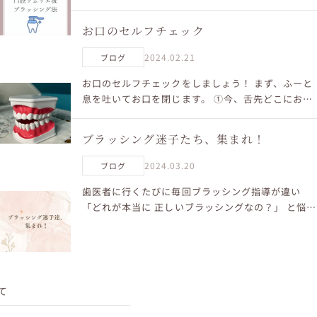
...
お口のセルフチェック
2024.02.21
ブログ
お口のセルフチェックをしましょう！ まず、ふーと
息を吐いてお口を閉じます。 ①今、舌先どこにおか
れてますか？ ②今、歯と歯ははなれてますか？ お口
のなかの正解は ①舌の位置は上顎につけて、舌先は
ブラッシング迷子たち、集まれ！
上の前...
2024.03.20
ブログ
歯医者に行くたびに毎回ブラッシング指導が違い
「どれが本当に 正しいブラッシングなの？」 と悩む
ブラッシング迷子たちが増えています。 ブラッシン
グはただ磨けばいいわけではなく 歯ブラシのあてか
たや力加減...
て